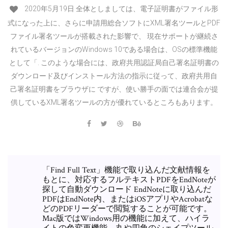
2020年5月19日 全体としましては、電子証明書がファイル形
式になった上に、さらに申請用総合ソフトにXML署名ツールとPDF
ファイル署名ツールが搭載された影響で、 現在サポートが継続さ
れているバージョンのWindows 10である場合は、OSの標準機能
として「. このような場合には、政府共用認証局自己署名証明書の
ダウンロード及びインストール方法の指示に従って、政府共用自
己署名証明書をブラウザに ですが、使い勝手の面では連合会が提
供しているXML署名ツールの方が優れているところもあります。
「Find Full Text」機能で取り込んだ文献情報を
もとに、対応するフルテキストPDFをEndNoteが
探して自動ダウンロード EndNoteに取り込んだ
PDFはEndNote内、またはiOSアプリやAcrobatな
どのPDFリーダーで閲覧することが可能です。
Mac版ではWindows用の機能に加えて、ハイラ