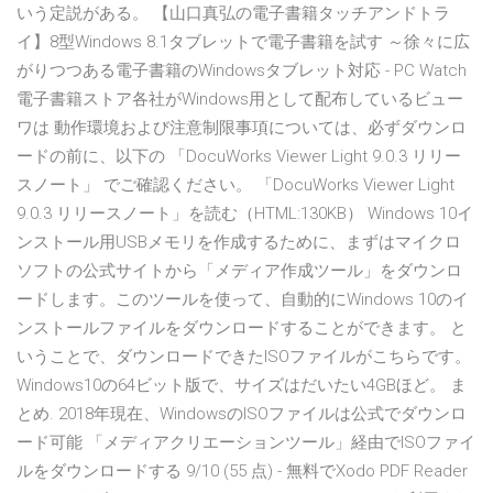
いう定説がある。 【山口真弘の電子書籍タッチアンドトラ
イ】8型Windows 8.1タブレットで電子書籍を試す ～徐々に広
がりつつある電子書籍のWindowsタブレット対応 - PC Watch
電子書籍ストア各社がWindows用として配布しているビュー
ワは 動作環境および注意制限事項については、必ずダウンロ
ードの前に、以下の 「DocuWorks Viewer Light 9.0.3 リリー
スノート」 でご確認ください。 「DocuWorks Viewer Light
9.0.3 リリースノート」を読む（HTML:130KB） Windows 10イ
ンストール用USBメモリを作成するために、まずはマイクロ
ソフトの公式サイトから「メディア作成ツール」をダウンロ
ードします。このツールを使って、自動的にWindows 10のイ
ンストールファイルをダウンロードすることができます。 と
いうことで、ダウンロードできたISOファイルがこちらです。
Windows10の64ビット版で、サイズはだいたい4GBほど。 ま
とめ. 2018年現在、WindowsのISOファイルは公式でダウンロ
ード可能 「メディアクリエーションツール」経由でISOファイ
ルをダウンロードする 9/10 (55 点) - 無料でXodo PDF Reader