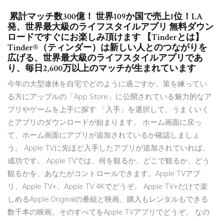
‎ 累計マッチ数300億！ 世界109か国で売上1位！LA
発、世界最大級のライフスタイルアプリ 無料ダウン
ロードですぐにお楽しみ頂けます 【Tinderとは】
Tinder®（ティンダー）は新しい人とのつながりを
広げる、世界最大級のライフスタイルアプリであ
り、毎日2,600万以上のマッチが生まれています
今年の大型連休を自宅でどのように過ごすか、策を練ってい
る方にアップルの「App Store」に公開されている魅力的なア
プリやゲームを上手に探す 「入手」を選択して、うまくいく
とアプリのダウンロードが始まります。 ホーム画面に戻っ
て、ホーム画面にアプリが追加されているか確認しましょ
う。 Apple TVに先ほど入手したアプリが追加されていれば、
成功です。 Apple TVでは、何を観るか、どこで観るか、どう
観るかを、あなたがコントロールできます。Apple TVアプ
リ、Apple TV+、Apple TV 4Kでどうぞ。 Apple TV+だけで楽
しめるApple Originalの番組と映画。購入もレンタルもできる
数千本の映画。そのすべてをApple TVアプリでどうぞ。 なの