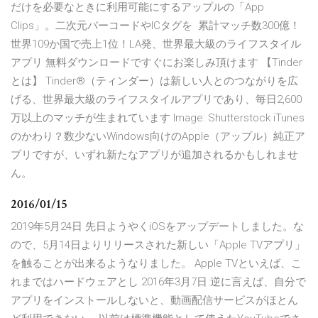
だけを必要なときに利用可能にするアップルの「App
Clips」。二次元バーコードやICタグを ‎ 累計マッチ数300億！
世界109か国で売上1位！LA発、世界最大級のライフスタイル
アプリ 無料ダウンロードですぐにお楽しみ頂けます 【Tinder
とは】 Tinder®（ティンダー）は新しい人とのつながりを広
げる、世界最大級のライフスタイルアプリであり、毎日2,600
万以上のマッチが生まれています Image: Shutterstock iTunes
のかわり？数少ないWindows向けのApple（アップル）純正ア
プリですが、いずれ新たなアプリが追加されるかもしれませ
ん。
2016/01/15
2019年5月24日 先日ようやくiOSをアップデートしました。な
ので、5月14日よりリリースされた新しい「Apple TVアプリ」
を触ることが出来るようなりました。 Apple TVといえば、こ
れまではハードウェアとし 2016年3月7日 逆に言えば、自分で
アプリをインストールしないと、動画配信サービスがほとん