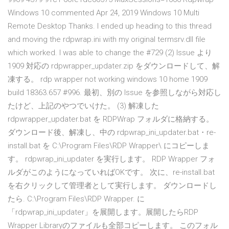
Windows 10 commented Apr 24, 2019 Windows 10 Multi
Remote Desktop Thanks. I ended up heading to this thread
and moving the rdpwrap.ini with my original termsrv.dll file
which worked. I was able to change the #729 (2) Issue より
1909 対応の rdpwrapper_updater.zip をダウンロードして、解
凍する。 rdp wrapper not working windows 10 home 1909
build 18363.657 #996. 最初、別の Issue を参照しながら対応し
たけど、上記のやつでいけた。 (3) 解凍した
rdpwrapper_updater.bat を RDPWrap フォルダに格納する。
ダウンロード後、解凍し、中の rdpwrap_ini_updater.bat・re-
install.bat を C:\Program Files\RDP Wrapper\ にコピーしま
す。 rdpwrap_ini_updater を実行します。 RDP Wrapper フォ
ルダがこのようになっていればOKです。 次に、re-install.bat
を右クリックして管理者として実行します。 ダウンロードし
たら. C:\Program Files\RDP Wrapper. に
「rdpwrap_ini_updater」を展開します。展開したらRDP
Wrapper Libraryのファイルも全部コピーします。 このフォル