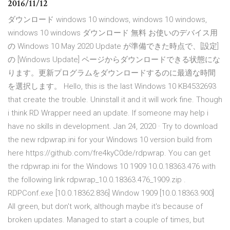
2016/11/12
ダウンロード windows 10 windows, windows 10 windows,
windows 10 windows ダウンロード 無料 お使いのデバイス用
の Windows 10 May 2020 Update が準備できた時点で、[設定]
の [Windows Update] ページからダウンロードできる状態にな
ります。更新プログラムをダウンロードするのに最適な時間
を選択します。 Hello, this is the last Windows 10 KB4532693
that create the trouble. Uninstall it and it will work fine. Though
i think RD Wrapper need an update. If someone may help i
have no skills in development. Jan 24, 2020 · Try to download
the new rdpwrap.ini for your Windows 10 version build from
here https://github.com/fre4kyC0de/rdpwrap. You can get
the rdpwrap.ini for the Windows 10 1909 10.0.18363.476 with
the following link rdpwrap_10.0.18363.476_1909.zip .
RDPConf.exe [10.0.18362.836] Window 1909 [10.0.18363.900]
All green, but don't work, although maybe it's because of
broken updates. Managed to start a couple of times, but