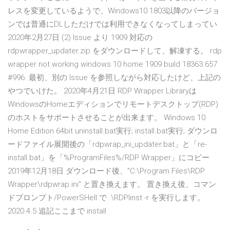
レスを変更しているようで、Windows10 1803以降のバージョ
ンでは普通にDLしただけでは利用できなくなってしまってい
2020年2月27日 (2) Issue より 1909 対応の
rdpwrapper_updater.zip をダウンロードして、解凍する。 rdp
wrapper not working windows 10 home 1909 build 18363.657
#996. 最初、別の Issue を参照しながら対応したけど、上記の
やつでいけた。 2020年4月21日 RDP Wrapper Libraryは
WindowsのHomeエディションでリモートデスクトップ(RDP)
のホストをサポートさせることが出来ます。 Windows 10
Home Edition 64bit uninstall.bat実行; install.bat実行; ダウンロ
ードファイル展開後の「rdpwrap_ini_updater.bat」と「re-
install.bat」を「%ProgramFiles%/RDP Wrapper」にコピー
2019年12月18日 ダウンロード後、"C:\Program Files\RDP
Wrapper\rdpwrap.ini" と置き換えます。 置き換え後、コマン
ドプロンプト/PowerSHell で .\RDPIinst -r を実行します。
2020.4.5 追記ここまで install