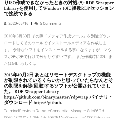
りISO作成できなかったときの対処 (9); RDP Wrapper
Libraryを使用してWindows 10に複数RDPセッション
で接続できる
2020/05/16
5 Comments
2018年3月30日 その際「メディア作成ツール」を別途ダウン
ロードしてそのツールでインストールメディアを作成しま
す。 余計なソフトをインストールする事になりますが、マウ
スポチポチで行けて分かりやすいです。 また作成時に32bitま
たは64bitもしくは
2015年10月2日 あとはリモートデスクトップの機能
が制限されているくらいかと思っていたらなんとそ
の制限を解除(回避)するソフトが公開されていまし
た。 RDP Wrapper Library
https://github.com/binarymaster/rdpwrap バイナリ・
ダウンロード https://github.
TerminalServices-RemoteConnectionManager-8dc86f1d-
9969-4379-91c1-06fe1dc60575-MaxSessions=1000 Rdpwrap