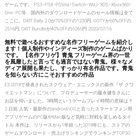
ゲームです。 PS3･PS4･PSVita･Switch･WiiU･3DS･Xbox360･
One･PC等、国内外のダウンロードゲームのセール情報は全て
ここに。DiRT Rally 2.0が70%OFFの1230円, GOTYが60%OFFの
2516円, DiRT Bundleが40%OFFの5265円 2020/07/16
無料で遊べるおすすめな名作フリーゲームを紹介し
ます！個人制作やインディーズ制作のゲームばかり
です。 【名作フリゲ】青鬼 フリーゲーム界の一世
を風靡したと言っても過言ではない青鬼。様々なメ
ディア展開も果たし、すっかり有名作品です。青鬼
を知らない方にこそおすすめの作品
E3 2018で発表されたスクウェア・エニックスの新作『ザ クワ
イエットマン』について、プロデューサーの藤永健生さんに
お話を伺いました。3時間というゲームプレイ時間の意味は？
2 日前 人気・最新作のandroid/iOSと言ったスマートフォン用
アプリゲームのPC版やMac版など気軽に対戦を楽しめるタイ
トル 本作は、リリースから1年経った2018年にも、ストアの
ゲームダウンロード・売上げランキングでランキングTOP30