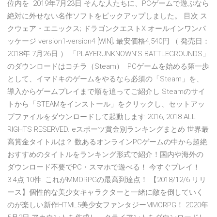
位内を 2019年7月23日 そんな人たちに、PCゲームで遊ぶなら
絶対に外せない名作ソフトをピックアップしました。 目次 ス
クウェア・エニックス; ドラゴンクエストX オールインワンパ
ッケージ version1-version4 [WIN]; 最安価格4,540円 （ 発売日：
2018年 7月26日 ） 「PLAYERUNKNOWN'S BATTLEGROUNDS」
のダウンロードはコチラ（Steam） PCゲームを始める第一歩
として、イマドキのゲームをやるなら必須の「Steam」を、
導入からゲームプレイまで順を追ってご紹介し Steamのサイ
トから「STEAMをインストール」をクリックし、セットアッ
プファイルをダウンロードして起動します 2016, 2018 ALL
RIGHTS RESERVED. eスポーツ賞金別ランキングまとめ 世界最
高賞金タイトルは？ 数あるオンラインPCゲームの中から超絶
おすすめのタイトルをランキング形式で紹介！国内や海外の
ダウンロード不要でPC・スマホで遊べる！ 今すぐプレイ！
3.4点 10件. これがMMORPGの最高到達点！ 【2018/12/6 リリ
ース】個性的な美少女キャラクターと一緒に敵を倒していく
のが楽しい新作HTML5美少女ファンタジーMMORPG！ 2020年