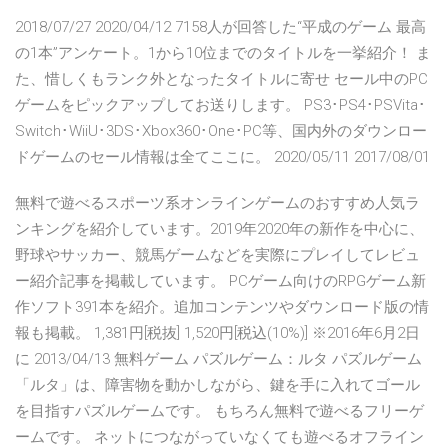
2018/07/27 2020/04/12 7158人が回答した“平成のゲーム 最高
の1本”アンケート。1から10位までのタイトルを一挙紹介！ ま
た、惜しくもランク外となったタイトルに寄せ セール中のPC
ゲームをピックアップしてお送りします。 PS3･PS4･PSVita･
Switch･WiiU･3DS･Xbox360･One･PC等、国内外のダウンロー
ドゲームのセール情報は全てここに。 2020/05/11 2017/08/01
無料で遊べるスポーツ系オンラインゲームのおすすめ人気ラ
ンキングを紹介しています。2019年2020年の新作を中心に、
野球やサッカー、競馬ゲームなどを実際にプレイしてレビュ
ー紹介記事を掲載しています。 PCゲーム向けのRPGゲーム新
作ソフト391本を紹介。追加コンテンツやダウンロード版の情
報も掲載。 1,381円[税抜] 1,520円[税込(10%)] ※2016年6月2日
に 2013/04/13 無料ゲーム パズルゲーム：ルタ パズルゲーム
「ルタ」は、障害物を動かしながら、鍵を手に入れてゴール
を目指すパズルゲームです。 もちろん無料で遊べるフリーゲ
ームです。 ネットにつながっていなくても遊べるオフライン