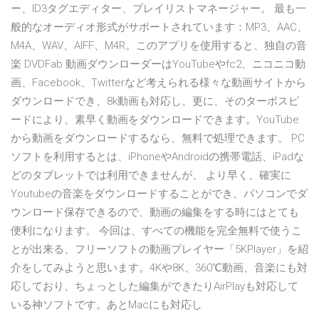
ー、ID3タグエディター、プレイリストマネージャー。 最も一
般的なオーディオ形式がサポートされています：MP3、AAC、
M4A、WAV、AIFF、M4R。このアプリを使用すると、独自の音
楽 DVDFab 動画ダウンローダーはYouTubeやfc2、ニコニコ動
画、Facebook、Twitterなど考えられる様々な動画サイトから
ダウンロードでき、8k動画も対応し、更に、そのターボスピ
ードにより、素早く動画をダウンロードできます。YouTube
から動画をダウンロードするなら、無料で処理できます。 PC
ソフトを利用するとは、iPhoneやAndroidの携帯電話、iPadな
どのタブレットでは利用できませんが、 より早く、確実に
Youtubeの音楽をダウンロードすることができ、パソコンでダ
ウンロード保存できるので、動画の編集をする時にはとても
便利になります。 今回は、すべての機能を完全無料で使うこ
とが出来る、フリーソフトの動画プレイヤー「5KPlayer」を紹
介をしてみようと思います。4Kや8K、360℃動画、音楽にも対
応しており、ちょっとした編集ができたりAirPlayも対応して
いる神ソフトです。あとMacにも対応し